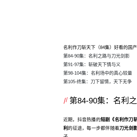
名利作刀斩天下（84集）好看的国
第84-90集：名利之路与刀光剑影
第91-97集：斩破天下情与义
第98-104集：名利场中的真心较量
第105-终集：刀下留情，天下无争
第84-90集：名利
近期，抖音热播的
短剧《名利作刀斩
利
的征途，每一步都伴随着
刀光剑
子。