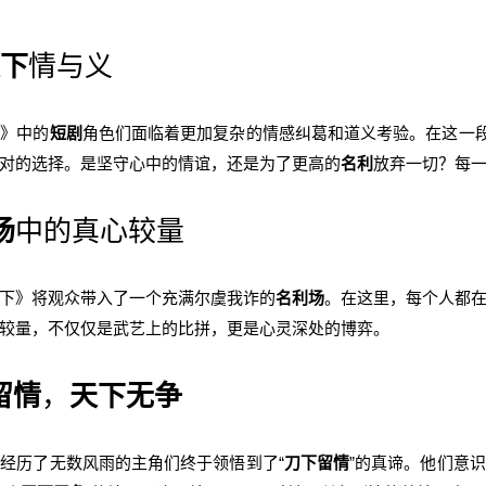
下
情与义
下》中的
短剧
角色们面临着更加复杂的情感纠葛和道义考验。在这一段
对的选择。是坚守心中的情谊，还是为了更高的
名利
放弃一切？每
场
中的真心较量
下》将观众带入了一个充满尔虞我诈的
名利场
。在这里，每个人都
较量，不仅仅是武艺上的比拼，更是心灵深处的博弈。
留情
，
天下无争
经历了无数风雨的主角们终于领悟到了“
刀下留情
”的真谛。他们意