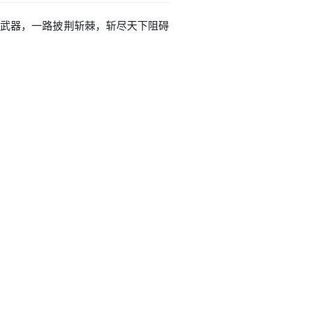
作为武器，一路披荆斩棘，斩尽天下阻碍