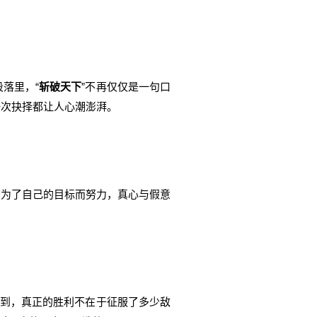
落里，“
斩破天下
”不再仅仅是一句口
一次抉择都让人心潮澎湃。
在为了自己的目标而努力，真心与假意
识到，真正的胜利不在于征服了多少敌