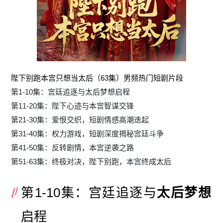
陛下别跑本宫只想当太后（63集）男频热门短剧片段
第1-10集：宫廷追逐与太后梦想启程
第11-20集：陛下心迹与本宫智谋交锋
第21-30集：爱恨交织，短剧情感高潮迭起
第31-40集：权力游戏，短剧深度揭秘宫廷斗争
第41-50集：反转剧情，本宫逆袭之路
第51-63集：终极对决，陛下别跑，本宫终成太后
第1-10集：宫廷追逐与
太后梦想
启程