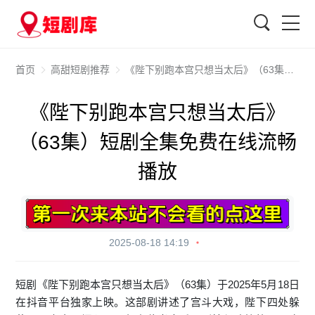
搜索
首页
高甜短剧推荐
《陛下别跑本宫只想当太后》（63集）短剧全集免费在线流畅播放
《陛下别跑本宫只想当太后》
（63集）短剧全集免费在线流畅
播放
2025-08-18 14:19
短剧《陛下别跑本宫只想当太后》（63集）于2025年5月18日
在抖音平台独家上映。这部剧讲述了宫斗大戏，陛下四处躲