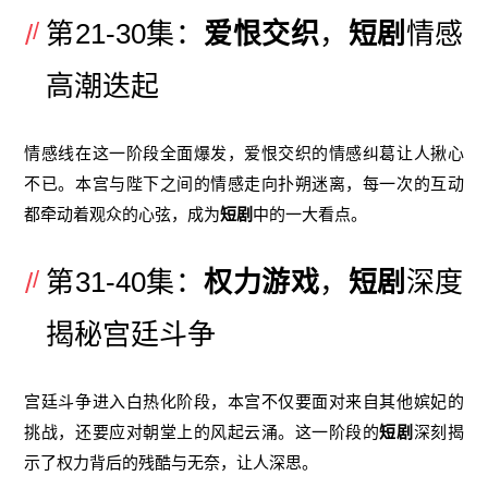
第21-30集：
爱恨交织
，
短剧
情感
高潮迭起
情感线在这一阶段全面爆发，爱恨交织的情感纠葛让人揪心
不已。本宫与陛下之间的情感走向扑朔迷离，每一次的互动
都牵动着观众的心弦，成为
短剧
中的一大看点。
第31-40集：
权力游戏
，
短剧
深度
揭秘宫廷斗争
宫廷斗争进入白热化阶段，本宫不仅要面对来自其他嫔妃的
挑战，还要应对朝堂上的风起云涌。这一阶段的
短剧
深刻揭
示了权力背后的残酷与无奈，让人深思。