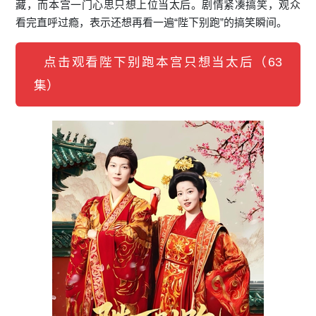
藏，而本宫一门心思只想上位当太后。剧情紧凑搞笑，观众
看完直呼过瘾，表示还想再看一遍“陛下别跑”的搞笑瞬间。
点击观看陛下别跑本宫只想当太后（63
集）