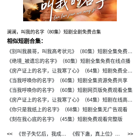
澜澜，叫我的名字（80集）短剧全剧免费合集
相似短剧合集：
《别叫我晨哥，叫我高考状元》（80集）短剧全集免费网页观看
《绝境_被遗忘的名字》（60集）短剧全集免费在线点播
《房产证上的名字，让我寒了心》（64集）短剧免费全集在线赏
《当我呼唤你的名字》（60集）短剧全集资源免费共享
《当我呼唤你的名字》（60集）短剧网页版免费观看全集
《房产证上的名字，让我寒了心》（64集）短剧在线高清追全集
《你只是我纸上的名字》（68集）短剧全集无广告观看
《刻在我心底的名字》（45集）短剧免费观看完整版
《世子失忆后，我成了他的白月光》（50集）短剧免费全集流畅看
《假下蛊，真上位》（23集）短剧全集免费在线追