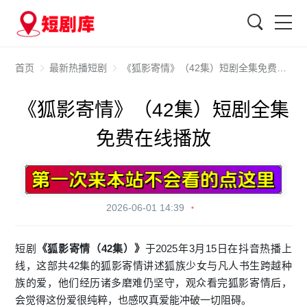
搜索
首页
最新热播短剧
《狐影寄情》（42集）短剧全集免费在线播放
《狐影寄情》（42集）短剧全集
免费在线播放
2026-06-01 14:39
短剧
《狐影寄情（42集）》
于2025年3月15日在抖音热播上
线，这部共42集的狐影寄情讲述狐族少女与凡人书生跨越种
族的爱，他们经历诸多磨难仍坚守，观众看完狐影寄情后，
会觉得这份爱很纯粹，也感叹真爱能冲破一切阻碍。