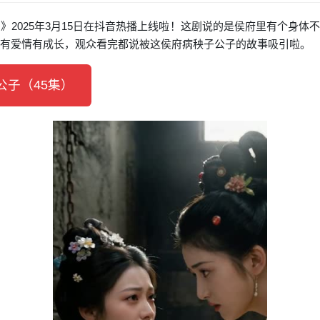
》2025年3月15日在抖音热播上线啦！这剧说的是侯府里有个身
，有爱情有成长，观众看完都说被这侯府病秧子公子的故事吸引啦。
子（45集）