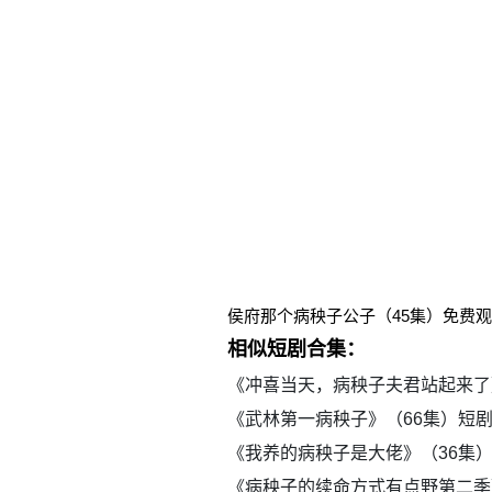
侯府那个病秧子公子（45集）免费
相似短剧合集：
《冲喜当天，病秧子夫君站起来了
《武林第一病秧子》（66集）短
《我养的病秧子是大佬》（36集
《病秧子的续命方式有点野第二季