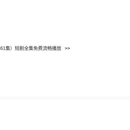
61集）短剧全集免费流畅播放
62195351@gmail.com