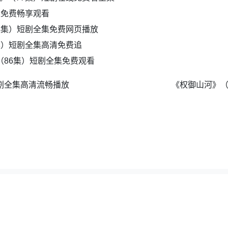
集免费畅享观看
4集）短剧全集免费网页播放
集）短剧全集高清免费追
（86集）短剧全集免费观看
短剧全集高清流畅播放
《权御山河》（
夸克地图
|
百度地图
|
全集短剧网
，如若采集的资源侵犯了原作者的合法权益，请及时联系我们删除。邮箱：wuyong9