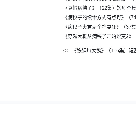
《真假病秧子》（22集）短剧全
《病秧子的续命方式有点野》（7
《病秧子夫君是个护妻狂》（37
《穿越大乾从病秧子开始蜕变2》
《铁锅炖大鹅》（116集）
本站所有资源全部采集自网络公开网盘