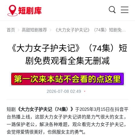
搜索
首页
高甜短剧推荐
《大力女子护夫记》（74集）短剧免费观看全集无删减
《大力女子护夫记》（74集）短
剧免费观看全集无删减
2026-07-08 02:49
短剧
《大力女子护夫记（74集）》
于2025年3月15日在抖音平
台热播上线，这部大力女子护夫记讲的是力气很大的女主，
一路保护老公，解决各种难题，观众看完大力女子护夫记，
会觉得爱情很美好，也佩服女主的勇气。