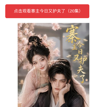
点击观看寨主今日又护夫了（20集）