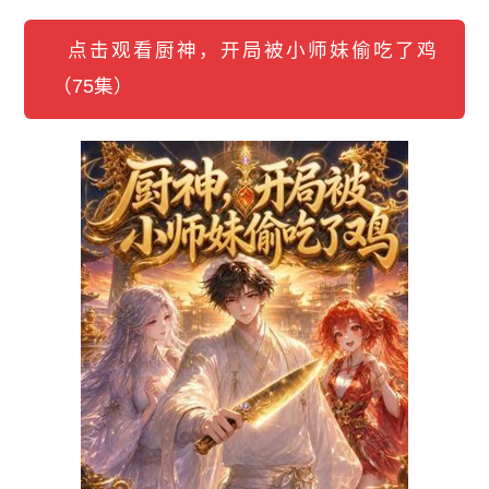
点击观看厨神，开局被小师妹偷吃了鸡
（75集）