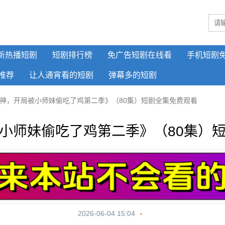
新热播短剧
短剧排行榜
免广告短剧在线看
手机短剧
推荐
让人通宵看的短剧
弹幕多的短剧
神，开局被小师妹偷吃了鸡第二季》（80集）短剧全集免费观看
小师妹偷吃了鸡第二季》（80集）
2026-06-04 15:04