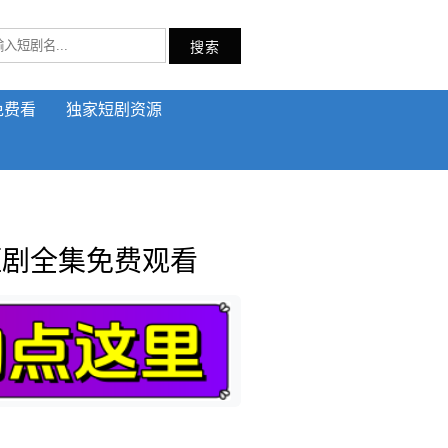
搜索
免费看
独家短剧资源
短剧全集免费观看