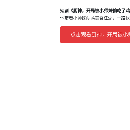
短剧
《厨神，开局被小师妹偷吃了鸡
他带着小师妹闯荡美食江湖，一路状
点击观看厨神，开局被小师