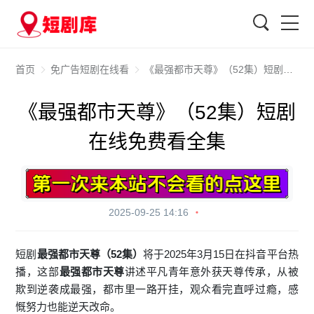
搜索
首页
免广告短剧在线看
《最强都市天尊》（52集）短剧在线免费看全集
《最强都市天尊》（52集）短剧
在线免费看全集
2025-09-25 14:16
短剧
最强都市天尊（52集）
将于2025年3月15日在抖音平台热
播，这部
最强都市天尊
讲述平凡青年意外获天尊传承，从被
欺到逆袭成最强，都市里一路开挂，观众看完直呼过瘾，感
慨努力也能逆天改命。