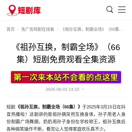
搜索
首页
免广告短剧在线看
《祖孙互换，制霸全场》（66集）短剧免费观看全集资源
《祖孙互换，制霸全场》（66
集）短剧免费观看全集资源
2026-06-01 14:10
短剧
《祖孙互换，制霸全场（66集）》
于2025年3月15日在抖
音热播啦！这剧讲的是祖孙俩突然互换身体，孙子用老人身
份制霸广场舞圈，奶奶用孙子身份在学校称王，祖孙互换后
各种搞笑操作不断，看完让人觉得家庭欢乐真不少。