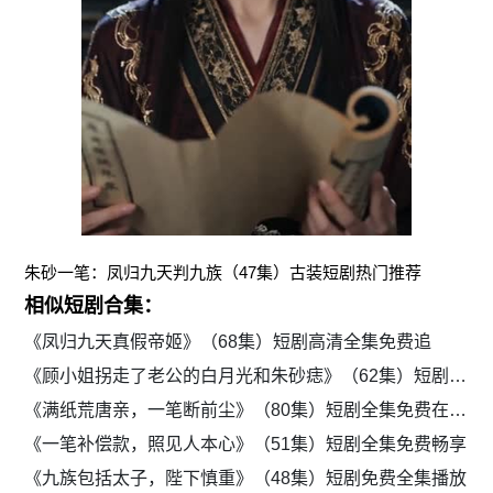
朱砂一笔：凤归九天判九族（47集）古装短剧热门推荐
相似短剧合集：
《凤归九天真假帝姬》（68集）短剧高清全集免费追
《顾小姐拐走了老公的白月光和朱砂痣》（62集）短剧免费看全集不卡顿
《满纸荒唐亲，一笔断前尘》（80集）短剧全集免费在线看
《一笔补偿款，照见人本心》（51集）短剧全集免费畅享
《九族包括太子，陛下慎重》（48集）短剧免费全集播放