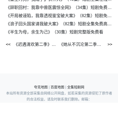
《辞职回村：我靠中兽医震惊全网》（34集）短剧免费观看全集资源
《开局被诬陷，我靠透视鉴宝破大案》（82集）短剧免费看完整版剧情
《浪子回头国家请我破大案》（82集）短剧全集免费高清追剧神器
《半生为母，余生为己》（30集）短剧完整版免费看
《迟遇清欢第二季》（41集）短剧全集流畅免费观看
《她从不沉沦第二季》（55集）短剧全集在线免费赏
夸克地图
|
百度地图
|
全集短剧网
本站所有资源全部采集自网络公开网盘，如若采集的资源侵犯了原作者
的合法权益，请及时联系我们删除。邮箱：
wuyong962195351@gmail.com