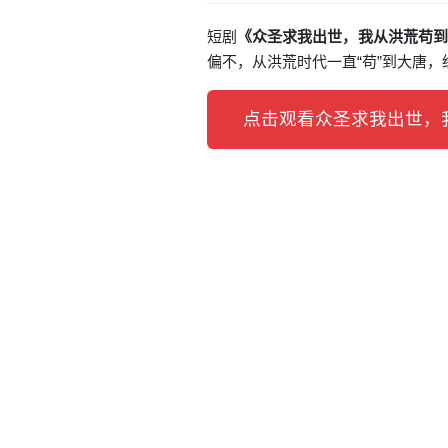
短剧
《众圣求我出世，我从洪荒苟到
偏不，从洪荒时代一直“苟”到大唐，
点击观看众圣求我出世，我