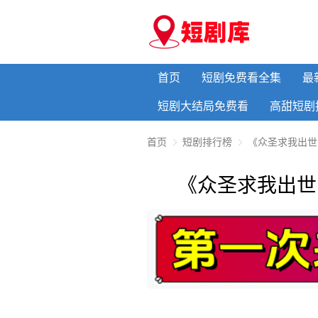
首页
短剧免费看全集
最
短剧大结局免费看
高甜短剧
首页
短剧排行榜
《众圣求我出世
《众圣求我出世