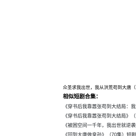
众圣求我出世，我从洪荒苟到大唐（
相似短剧合集：
《穿书后我靠嚣张苟到大结局：我
《穿书后我靠嚣张苟到大结局》（
《被困空间一千年，我出世就逆袭
《回到大唐做皇孙》（70集）短