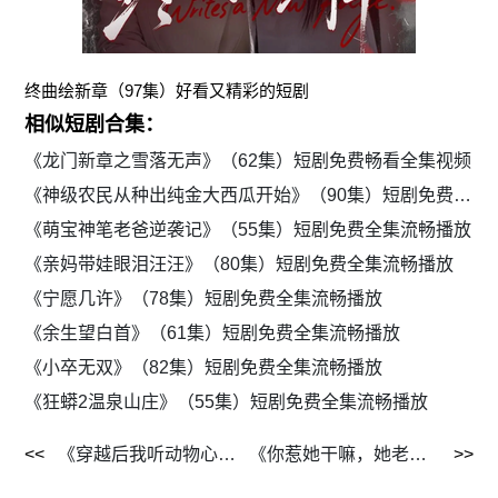
终曲绘新章（97集）好看又精彩的短剧
相似短剧合集：
《龙门新章之雪落无声》（62集）短剧免费畅看全集视频
《神级农民从种出纯金大西瓜开始》（90集）短剧免费全集流畅播放
《萌宝神笔老爸逆袭记》（55集）短剧免费全集流畅播放
《亲妈带娃眼泪汪汪》（80集）短剧免费全集流畅播放
《宁愿几许》（78集）短剧免费全集流畅播放
《余生望白首》（61集）短剧免费全集流畅播放
《小卒无双》（82集）短剧免费全集流畅播放
《狂蟒2温泉山庄》（55集）短剧免费全集流畅播放
《穿越后我听动物心声纵横灾年》（92集）短剧全集免费流畅播放
《你惹她干嘛，她老公是顶级拳击手》（61集）短剧全集免费观看