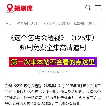
搜索
首页
弹幕多的短剧
《这个乞丐会透视》（125集）短剧免费全集高清追剧
《这个乞丐会透视》（125集）
短剧免费全集高清追剧
2026-07-09 15:19
短剧
《这个乞丐会透视（125集）》
于2025年3月15日在抖音
平台上映啦！这个乞丐可不一般，他居然会透视，凭借这个
特殊能力，他一路逆袭，经历各种奇妙事儿。观众看完会觉
得，原来小人物也能有大精彩，生活处处有惊喜。