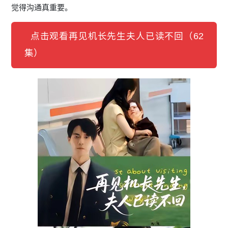
觉得沟通真重要。
点击观看再见机长先生夫人已读不回（62
集）