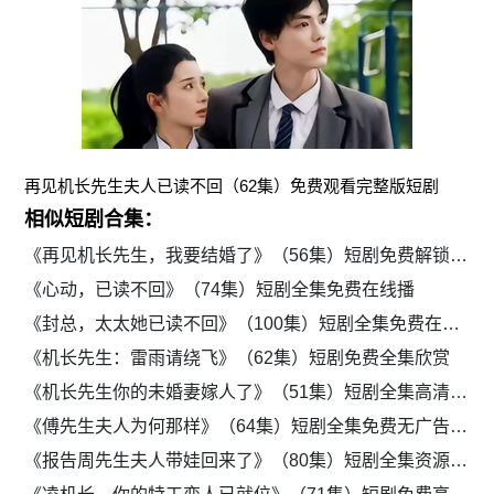
再见机长先生夫人已读不回（62集）免费观看完整版短剧
相似短剧合集：
《再见机长先生，我要结婚了》（56集）短剧免费解锁全集观看
《心动，已读不回》（74集）短剧全集免费在线播
《封总，太太她已读不回》（100集）短剧全集免费在线赏
《机长先生：雷雨请绕飞》（62集）短剧免费全集欣赏
《机长先生你的未婚妻嫁人了》（51集）短剧全集高清免费赏剧
《傅先生夫人为何那样》（64集）短剧全集免费无广告观看
《报告周先生夫人带娃回来了》（80集）短剧全集资源免费分享