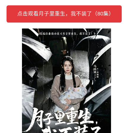
点击观看月子里重生，我不装了（80集）