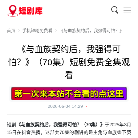
搜索
首页
手机短剧免费看
《与血族契约后，我强得可怕？》（70集）短剧免费全集观看
《与血族契约后，我强得可
怕？》（70集）短剧免费全集观
看
2026-06-04 14:29
短剧
《与血族契约后，我强得可怕？（70集）》
于2025年3月
15日在抖音热播，这部共70集的剧讲的是主角与血族签下契