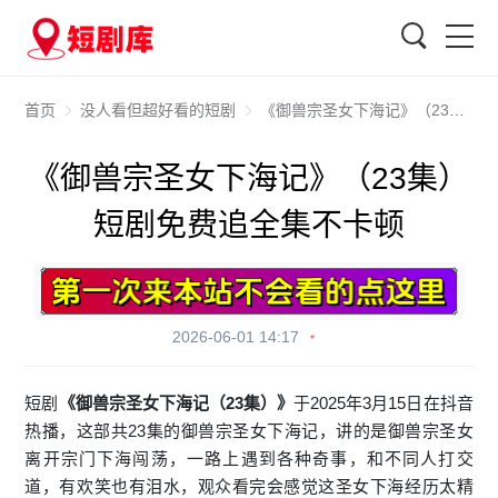
搜索
首页
没人看但超好看的短剧
《御兽宗圣女下海记》（23集）短剧免费追全集不卡顿
《御兽宗圣女下海记》（23集）
短剧免费追全集不卡顿
2026-06-01 14:17
短剧
《御兽宗圣女下海记（23集）》
于2025年3月15日在抖音
热播，这部共23集的御兽宗圣女下海记，讲的是御兽宗圣女
离开宗门下海闯荡，一路上遇到各种奇事，和不同人打交
道，有欢笑也有泪水，观众看完会感觉这圣女下海经历太精