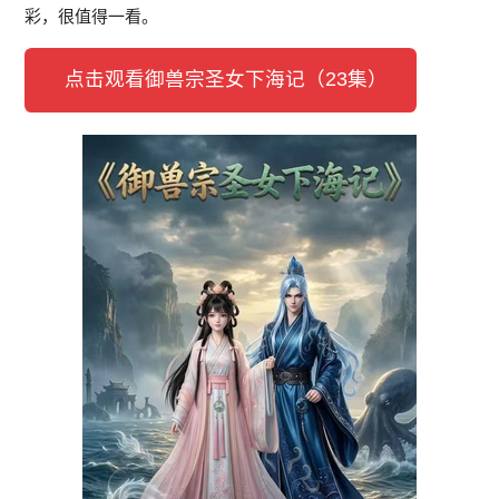
彩，很值得一看。
点击观看御兽宗圣女下海记（23集）