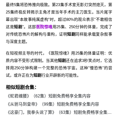
最终5集将恐怖推向极致。第23集手术室无影灯突然熄灭，第
25集终极反转揭示主角才是当年手术的主刀医生。当片尾字
幕出现"本故事纯属虚构"时，超过80%的观众表示"不敢相信
这是
短剧
"。这部
医院惊魂
用25集、250分钟的体量，完成了
对传统恐怖片的解构与重构，证明
短剧
同样能承载复杂叙事
与深度主题。
在短视频主导的时代，《医院惊魂》用25集的体量证明：优
质内容不受形式限制。当其他
短剧
还在追求3秒笑点时，它选
择用250分钟构建一个完整的恐怖宇宙。这种"慢恐怖"的尝
试，或许正在为
短剧
行业开辟新的可能性。
相似短剧合集：
《蛇君缠腰》（62集）短剧免费畅享全集内容
《从驸马到皇帝》（99集）短剧免费畅享全集内容
《这豪门，我拳头说了算》（63集）短剧免费畅享全集内容