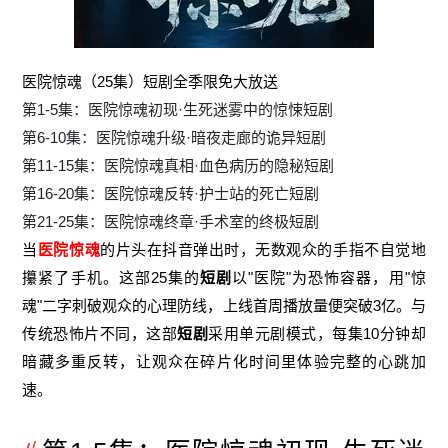
医院惊魂（25集）短剧全季限免大放送
第1-5集：医院惊魂初现·生死迷雾中的惊悚短剧
第6-10集：医院惊魂升级·暗夜走廊的诡异短剧
第11-15集：医院惊魂真相·血色病历的隐秘短剧
第16-20集：医院惊魂反转·护士站的死亡短剧
第21-25集：医院惊魂终章·手术室的终极短剧
当
医院惊魂
的片头在抖音弹出时，无数观众的手指不自觉地
攥紧了手机。这部25集的
短剧
以"医院"为恐怖容器，用"惊
魂"二字刺破观众的心理防线，上线首周播放量便突破3亿。与
传统恐怖片不同，这部
短剧
采用单元剧模式，每集10分钟却
暗藏多重反转，让观众在碎片化时间里体验完整的心跳加
速。