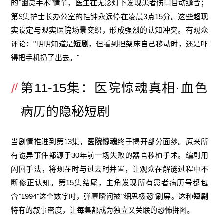
的"幽灵手术"情节，医生在无影灯下发现患者伤口自动缝合；
第9集护士长办公室的挂钟永远停在凌晨3点15分。这些超现
实设定与现实医院场景交织，形成强烈的认知冲突。有观众
评论："明明知道是
短剧
，但看到担架床自己移动时，还是吓
得把手机扔了出去。"
第11-15集：医院惊魂真相·血色
病历的隐秘短剧
当剧情推进到第13集，
医院惊魂
终于揭开部分面纱。原来所
有诡异事件都源于30年前一场失败的器官移植手术。编剧用
闪回手法，将现在时与过去时并置，让观众在解谜过程中不
断修正认知。第15集结尾，主角发现所有患者病历号都包
含"1994"这个数字时，弹幕瞬间被"细思极恐"刷屏。这种
短剧
特有的叙事密度，让每集都成为独立又关联的恐怖拼图。