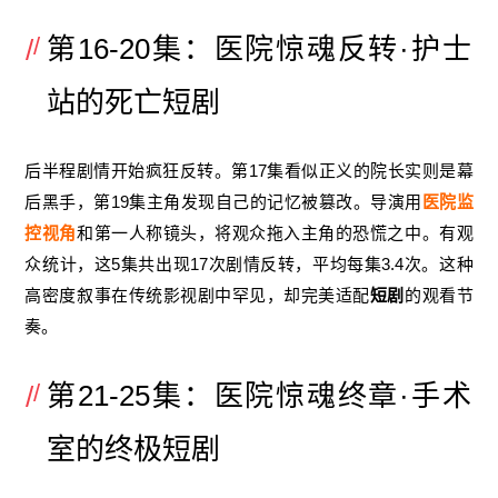
第16-20集：医院惊魂反转·护士
站的死亡短剧
后半程剧情开始疯狂反转。第17集看似正义的院长实则是幕
后黑手，第19集主角发现自己的记忆被篡改。导演用
医院监
控视角
和第一人称镜头，将观众拖入主角的恐慌之中。有观
众统计，这5集共出现17次剧情反转，平均每集3.4次。这种
高密度叙事在传统影视剧中罕见，却完美适配
短剧
的观看节
奏。
第21-25集：医院惊魂终章·手术
室的终极短剧