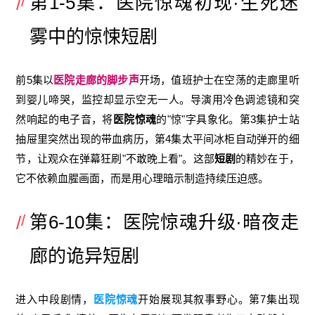
第1-5集：医院惊魂初现·生死迷
雾中的惊悚短剧
前5集以
医院走廊的脚步声
开场，值班护士在空荡的走廊里听
到婴儿啼哭，监控却显示空无一人。导演用冷色调滤镜和突
然响起的电子音，将
医院惊魂
的"惊"字具象化。第3集护士站
抽屉里突然出现的带血病历，第4集太平间冰柜自动弹开的细
节，让观众在弹幕狂刷"不敢晚上看"。这部
短剧
的精妙在于，
它不依赖血腥画面，而是用心理暗示制造持续压迫感。
第6-10集：医院惊魂升级·暗夜走
廊的诡异短剧
进入中段剧情，
医院惊魂
开始展现其叙事野心。第7集出现