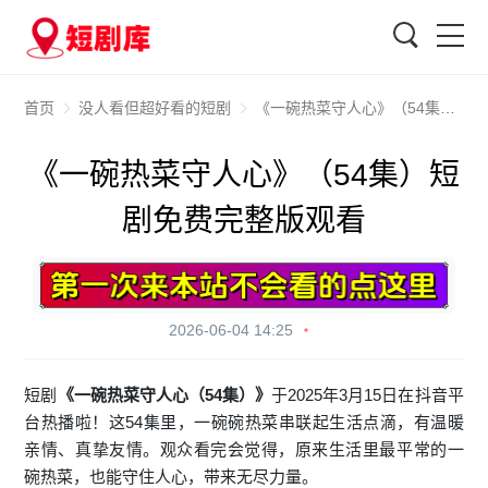
搜索
首页
没人看但超好看的短剧
《一碗热菜守人心》（54集）短剧免费完整版观看
《一碗热菜守人心》（54集）短
剧免费完整版观看
2026-06-04 14:25
短剧
《一碗热菜守人心（54集）》
于2025年3月15日在抖音平
台热播啦！这54集里，一碗碗热菜串联起生活点滴，有温暖
亲情、真挚友情。观众看完会觉得，原来生活里最平常的一
碗热菜，也能守住人心，带来无尽力量。