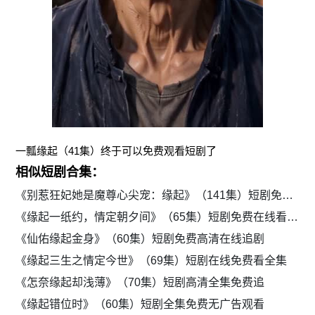
一瓢缘起（41集）终于可以免费观看短剧了
相似短剧合集：
《别惹狂妃她是魔尊心尖宠：缘起》（141集）短剧免费畅享完整剧情
《缘起一纸约，情定朝夕间》（65集）短剧免费在线看全集
《仙佑缘起金身》（60集）短剧免费高清在线追剧
《缘起三生之情定今世》（69集）短剧在线免费看全集
《怎奈缘起却浅薄》（70集）短剧高清全集免费追
《缘起错位时》（60集）短剧全集免费无广告观看