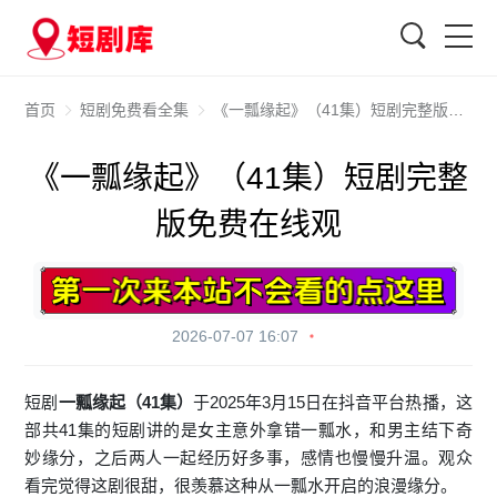
搜索
首页
短剧免费看全集
《一瓢缘起》（41集）短剧完整版免费在线观
《一瓢缘起》（41集）短剧完整
版免费在线观
2026-07-07 16:07
短剧
一瓢缘起（41集）
于2025年3月15日在抖音平台热播，这
部共41集的短剧讲的是女主意外拿错一瓢水，和男主结下奇
妙缘分，之后两人一起经历好多事，感情也慢慢升温。观众
看完觉得这剧很甜，很羡慕这种从一瓢水开启的浪漫缘分。