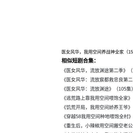
医女风华，我用空间养战神全家（1
相似短剧合集：
《医女风华，流放渊途第二季》（
《医女风华：流放宸都救忠良第二
《医女风华：流放渊途》（105
《逃荒路上靠我用空间喂饱全家》
《饥荒开局，我用空间娇养王爷》
《穿越58我用空间种地喂饱全村
《重生后，小辣椒用空间搬空老公