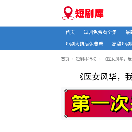
首页
短剧免费看全集
最
短剧大结局免费看
高甜短剧
首页
短剧排行榜
《医女风华，我
《医女风华，我