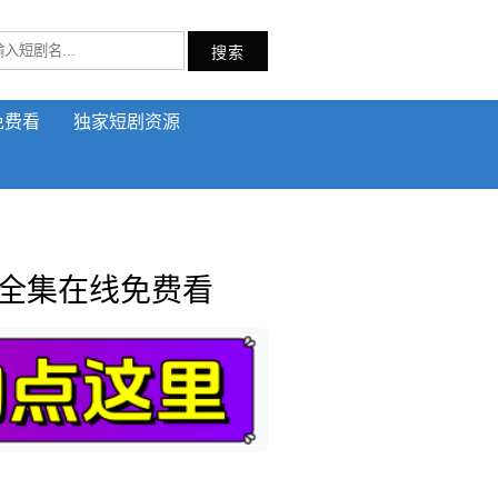
搜索
免费看
独家短剧资源
剧全集在线免费看