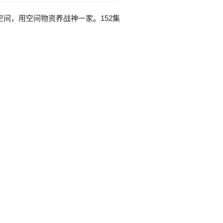
空间，用空间物资养战神一家。152集