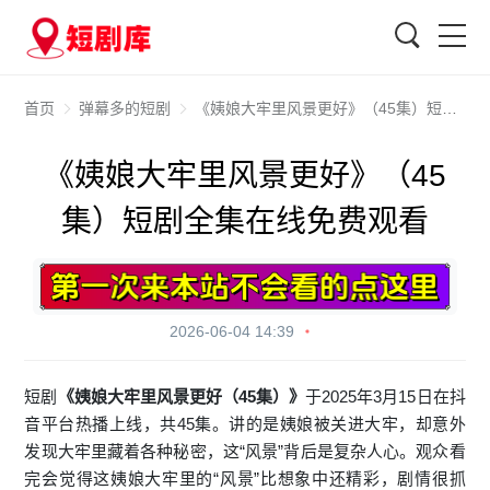
搜索
首页
弹幕多的短剧
《姨娘大牢里风景更好》（45集）短剧全集在线免费观看
《姨娘大牢里风景更好》（45
集）短剧全集在线免费观看
2026-06-04 14:39
短剧
《姨娘大牢里风景更好（45集）》
于2025年3月15日在抖
音平台热播上线，共45集。讲的是姨娘被关进大牢，却意外
发现大牢里藏着各种秘密，这“风景”背后是复杂人心。观众看
完会觉得这姨娘大牢里的“风景”比想象中还精彩，剧情很抓