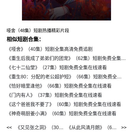
哑舍（48集）短剧热播精彩片段
相似短剧合集：
《哑舍》（40集）短剧全集高清免费追剧
《重生后我成了弟弟们的团宠》（62集）短剧免费全集在线速看
《七十二仙堂》（27集）短剧免费全集在线速看
《重生80：分配的老公超护短》（66集）短剧免费全集在线速看
《恰好暗里逢他》（66集）短剧免费全集在线速看
《门内有人》（37集）短剧免费全集在线速看
《这个爸爸我不要了》（60集）短剧免费全集在线速看
《神奇萌厨姜小满》（60集）短剧免费全集在线速看
《又见张之洞》（30集）短剧高清流畅追全集
《从此风清月朗》（61集）短剧免费高清观看全集