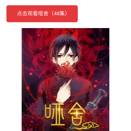
点击观看哑舍（48集）