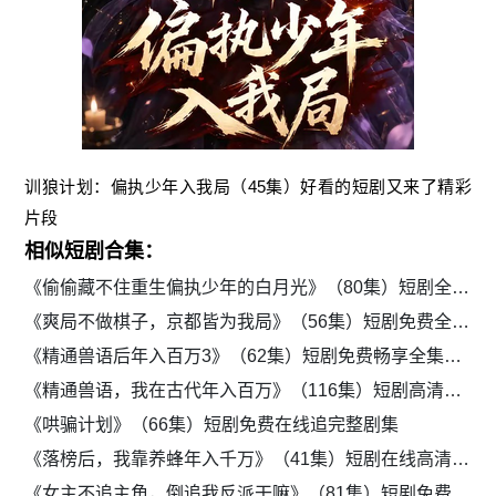
训狼计划：偏执少年入我局（45集）好看的短剧又来了精彩
片段
相似短剧合集：
《偷偷藏不住重生偏执少年的白月光》（80集）短剧全集高清免费一次看过瘾
《爽局不做棋子，京都皆为我局》（56集）短剧免费全集流畅播放
《精通兽语后年入百万3》（62集）短剧免费畅享全集剧情
《精通兽语，我在古代年入百万》（116集）短剧高清全集免费追剧
《哄骗计划》（66集）短剧免费在线追完整剧集
《落榜后，我靠养蜂年入千万》（41集）短剧在线高清追剧
《女主不追主角，倒追我反派干嘛》（81集）短剧免费追全集剧集