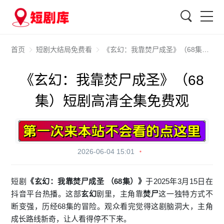
搜索
首页
短剧大结局免费看
《玄幻：我靠焚尸成圣》（68集）短剧高清全集免费观
《玄幻：我靠焚尸成圣》（68
集）短剧高清全集免费观
2026-06-04 15:01
短剧
《玄幻：我靠焚尸成圣 （68集）》
于2025年3月15日在
抖音平台热播。这部
玄幻
剧里，主角靠
焚尸
这一独特方式不
断变强，历经68集的冒险。观众看完觉得这剧脑洞大，主角
成长路线新奇，让人看得停不下来。