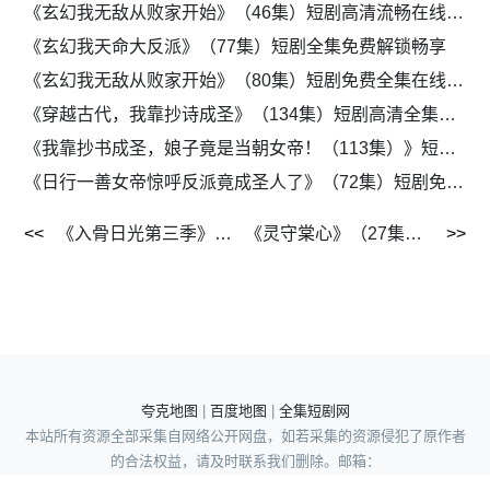
《玄幻我无敌从败家开始》（46集）短剧高清流畅在线观看
《玄幻我天命大反派》（77集）短剧全集免费解锁畅享
《玄幻我无敌从败家开始》（80集）短剧免费全集在线追剧
《穿越古代，我靠抄诗成圣》（134集）短剧高清全集免费览
《我靠抄书成圣，娘子竟是当朝女帝！（113集）》短剧免费无广告观看
《日行一善女帝惊呼反派竟成圣人了》（72集）短剧免费观看全集内容
《入骨日光第三季》（27集）短剧全集免费畅享观看
《灵守棠心》（27集）短剧免费观看全集资源
夸克地图
|
百度地图
|
全集短剧网
本站所有资源全部采集自网络公开网盘，如若采集的资源侵犯了原作者
的合法权益，请及时联系我们删除。邮箱：
wuyong962195351@gmail.com