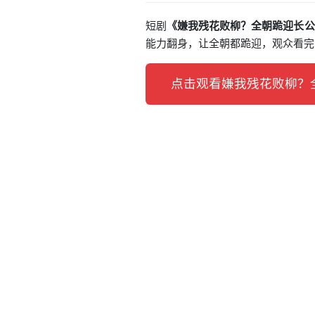
短剧
《嫌我残花败柳？全朝跪迎长公
能力翻身，让全朝都跪迎，观众看完
点击观看嫌我残花败柳？全