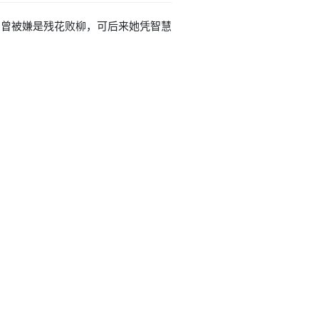
公主曾被嫌是残花败柳，可后来她凭智慧