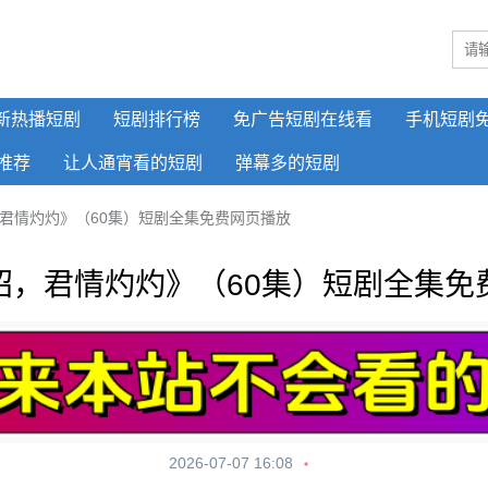
新热播短剧
短剧排行榜
免广告短剧在线看
手机短剧
推荐
让人通宵看的短剧
弹幕多的短剧
君情灼灼》（60集）短剧全集免费网页播放
昭，君情灼灼》（60集）短剧全集免
2026-07-07 16:08