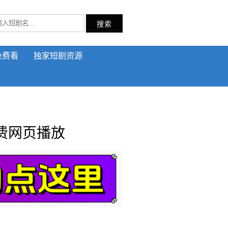
搜索
免费看
独家短剧资源
费网页播放