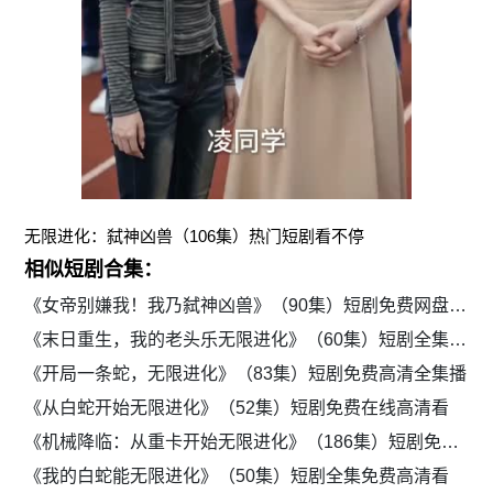
无限进化：弑神凶兽（106集）热门短剧看不停
相似短剧合集：
《女帝别嫌我！我乃弑神凶兽》（90集）短剧免费网盘观看
《末日重生，我的老头乐无限进化》（60集）短剧全集流畅播放
《开局一条蛇，无限进化》（83集）短剧免费高清全集播
《从白蛇开始无限进化》（52集）短剧免费在线高清看
《机械降临：从重卡开始无限进化》（186集）短剧免费在线追剧
《我的白蛇能无限进化》（50集）短剧全集免费高清看