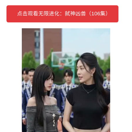
点击观看无限进化：弑神凶兽（106集）