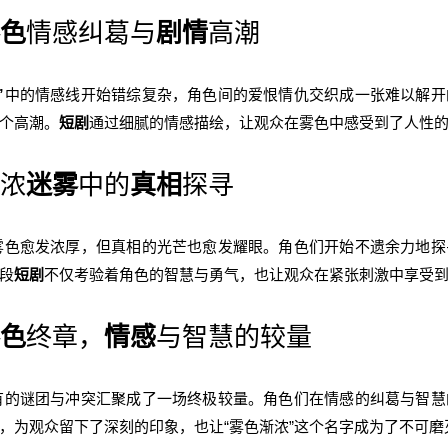
色
情感纠葛与
剧情
高潮
”
中的情感线开始错综复杂，角色间的爱恨情仇交织成一张难以解开
个高潮。
短剧
通过细腻的情感描绘，让观众在雾色中感受到了人性
渐浓
迷雾
中的
真相
探寻
雾色愈发浓厚，但真相的光芒也愈发耀眼。角色们开始不遗余力地探
段
短剧
不仅考验着角色的智慧与勇气，也让观众在紧张刺激中享受
色
终章，
情感
与智慧的较量
有的谜团与冲突汇聚成了一场终极较量。角色们在情感的纠葛与智慧
，为观众留下了深刻的印象，也让“雾色渐浓”这个名字成为了不可磨