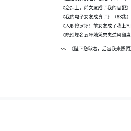
《恋综上，前女友成了我的官配》
《我的电子女友成真了》（63集
《入职修罗场！前女友成了我上司
《隐姓埋名五年她凭崽崽逆风翻盘
《陛下您歇着，后宫我来照顾
本站所有资源全部采集自网络公开网盘