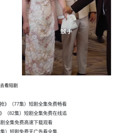
也去看短剧
抢》（77集）短剧全集免费畅看
》（82集）短剧全集免费在线追
短剧全集免费高速下载观看
0集）短剧免费无广告看全集