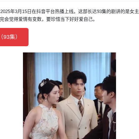
2025年3月15日在抖音平台热播上线。这部长达93集的剧讲的是
完会觉得爱情有变数，要珍惜当下好好爱自己。
93集）