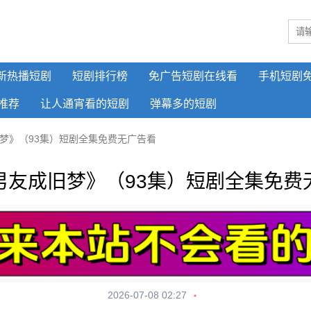
新热播短剧
短剧排行榜
免广告短剧在线看
手机短剧
推荐
让人通宵看的短剧
弹幕多的短剧
梦》（93集）短剧全集免费无广告看
男友成旧梦》（93集）短剧全集免费
2026-07-08 02:27