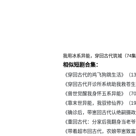
我用冰系异能，穿回古代筑城（74
相似短剧合集：
《穿回古代的鸡飞狗跳生活》（1
《穿回古代开诊所系统助我救苍生
《兽世觉醒我身怀五系异能》（7
《靠末世异能，我驭修仙界》（1
《确诊后，带崽回古代认绝嗣摄政
《重回古代：分家后我翻身当老爷
《带着超市回古代，农娘带崽致富