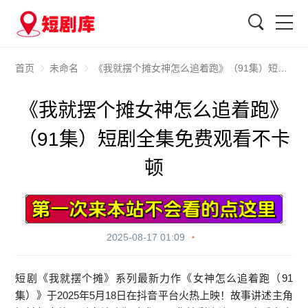
搜索
首页
未命名
《我就摆个摊女神怎么追着跑》（91集）短剧全集免费观看不卡顿
《我就摆个摊女神怎么追着跑》
（91集）短剧全集免费观看不卡
顿
2025-08-17 01:09
短剧《我就摆个摊》系列最新力作《女神怎么追着跑（91
集）》于2025年5月18日在抖音平台火热上映！故事讲述主角