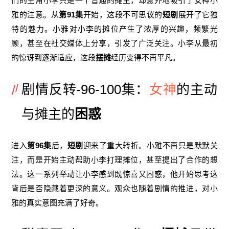
们的主角小李只是一个普通的摊主，却意外地吸引了女神小
雅的注意。从
第91集
开始，这段不可思议的
短剧
展开了它独
特的魅力。小雅对小李的摊位产生了浓厚的兴趣，频繁光
顾，甚至在社交媒体上分享，引发了广泛关注。小李从最初
的惊讶到逐渐适应，这段
摆摊
经历变得不再平凡。
剧情反转-96-100集：
女神
的主动
与摊主的
困惑
进入
第96集
后，
短剧
迎来了重大转折。小雅不再只是默默关
注，而是开始主动帮助小李打理摊位，甚至提出了合作的想
法。这一系列举动让小李感到既惊喜又困惑，他开始思考这
背后是否隐藏着更深的意义。观众也随着剧情的推进，对小
雅的真实意图充满了好奇。