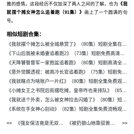
雅的感情。这段经历不仅加深了两人之间的了解，也为
《我
就摆个摊女神怎么追着跑（91集）》
画上了一个圆满的句
号。
相似短剧合集：
《我就摆个摊怎么被全城悬赏了》（80集）短剧全集在线免费追
《下山后我被未婚妻追着跑2》（73集）短剧免费高清全集观看
《天降饕餮督军一家抱盆追着跑》（80集）短剧高清全集免费追
《意外觉醒透视：被高冷长官追着跑》（75集）短剧免费畅享全集
《我就瞎点为啥账户一片红》（80集）短剧全集免费观看不卡顿
《小摊女王之书院后街摆吃摊，皇帝咋也来排队》（65集）短剧免费在线观看全集
《我就送个外卖，怎么被女神拉去闪婚了》（80集）短剧免费看全集资源
《系统在手女神心别动》（82集）短剧全集免费流畅观看不卡顿
《强女保洁竟是无双箭神》（71集）短剧高清资源免费共享
《被扔狼山她靠驭兽风生水起》（100集）短剧全集高清蓝光在线播放