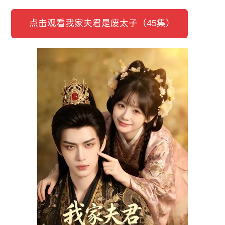
点击观看我家夫君是废太子（45集）