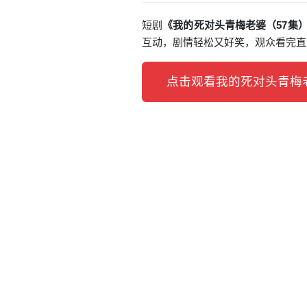
短剧
《我的死对头青梅老婆（57集
互动，剧情轻松又好笑，观众看完直
点击观看我的死对头青梅老