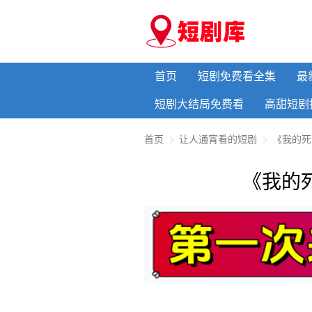
首页
短剧免费看全集
最
短剧大结局免费看
高甜短剧
首页
让人通宵看的短剧
《我的死
《我的