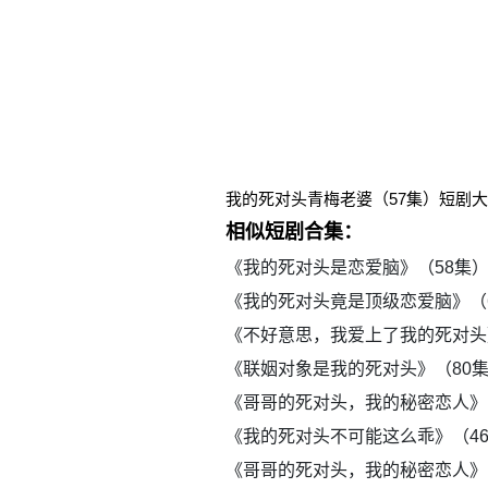
我的死对头青梅老婆（57集）短剧
相似短剧合集：
《我的死对头是恋爱脑》（58集
《我的死对头竟是顶级恋爱脑》（
《不好意思，我爱上了我的死对头
《联姻对象是我的死对头》（80
《哥哥的死对头，我的秘密恋人》
《我的死对头不可能这么乖》（4
《哥哥的死对头，我的秘密恋人》