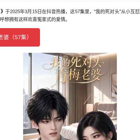
）》
于2025年3月15日在抖音热播，这57集里，“我的死对头”从小
呼想拥有这样欢喜冤家式的爱情。
婆（57集）