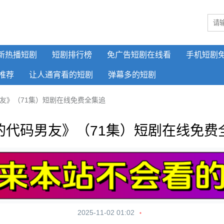
新热播短剧
短剧排行榜
免广告短剧在线看
手机短剧
推荐
让人通宵看的短剧
弹幕多的短剧
友》（71集）短剧在线免费全集追
的代码男友》（71集）短剧在线免费
2025-11-02 01:02