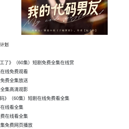
看计划
工了》（60集）短剧免费全集在线赏
机在线免费观看
家免费全集放送
费全集高清观影
码》（60集）短剧在线免费看全集
费在线看全集
免费在线看全集
全集免费网页播放