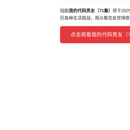
短剧
我的代码男友（71集）
将于20
历各种生活挑战，观众看完会觉得原
点击观看我的代码男友（7