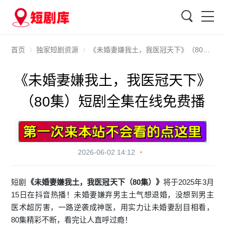
搜索
首页
独家短剧资源
《未婚妻嫌我土，我医冠天下》（80集）短剧全集在线免费播
《未婚妻嫌我土，我医冠天下》
（80集）短剧全集在线免费播
2026-06-02 14:12
短剧
《未婚妻嫌我土，我医冠天下（80集）》
将于2025年3月
15日在抖音热播！未婚妻嫌弃男主土气想退婚，没想到男主
医术超厉害，一路逆袭成神医，用实力让未婚妻刮目相看，
80集精彩不断，看完让人直呼过瘾！