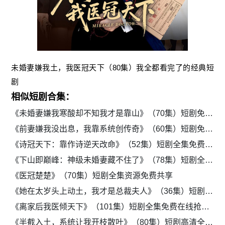
未婚妻嫌我土，我医冠天下（80集）我全都看完了的经典短
剧
相似短剧合集：
《未婚妻嫌我寒酸却不知我才是靠山》（70集）短剧免费全集在线畅看
《前妻嫌我没出息，我靠系统创传奇》（60集）短剧免费畅享全集剧情
《诗冠天下：靠作诗逆天改命》（52集）短剧全集免费观看
《下山即巅峰：神级未婚妻藏不住了》（78集）短剧全集在线免费播放
《医冠楚楚》（70集）短剧全集资源免费共享
《她在太岁头上动土，我才是总裁夫人》（36集）短剧全集资源免费下载观看
《离家后我医倾天下》（101集）短剧全集免费在线抢先看
《半截入土，系统让我开枝散叶》（80集）短剧高清全集免费看