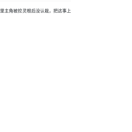
二季里主角被挖灵根后没认栽，把这事上