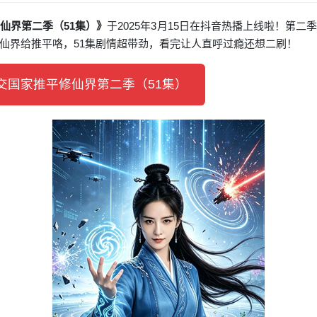
仙界第二季（51集）》
于2025年3月15日在抖音热播上线啦！第
仙界给推平咯，51集剧情超带劲，看完让人直呼过瘾还想二刷！
国家推平修仙界第二季（51集）