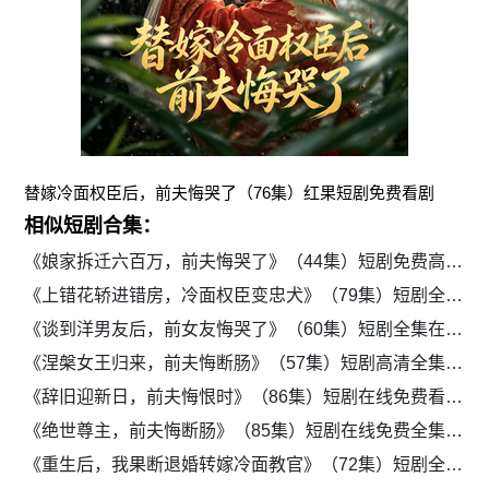
替嫁冷面权臣后，前夫悔哭了（76集）红果短剧免费看剧
相似短剧合集：
《娘家拆迁六百万，前夫悔哭了》（44集）短剧免费高清追看
《上错花轿进错房，冷面权臣变忠犬》（79集）短剧全集免费观看
《谈到洋男友后，前女友悔哭了》（60集）短剧全集在线畅看
《涅槃女王归来，前夫悔断肠》（57集）短剧高清全集免费追
《辞旧迎新日，前夫悔恨时》（86集）短剧在线免费看全集
《绝世尊主，前夫悔断肠》（85集）短剧在线免费全集追剧
《重生后，我果断退婚转嫁冷面教官》（72集）短剧全集极速流畅免费追剧