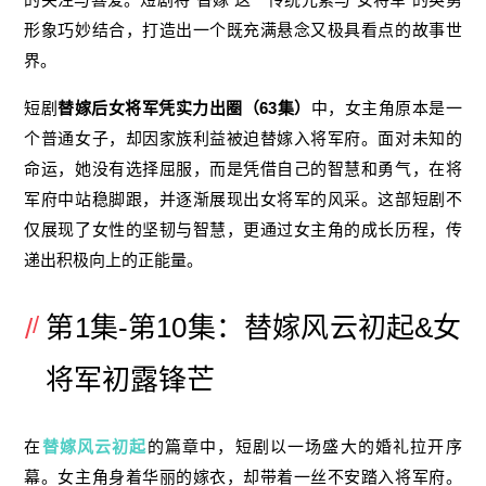
形象巧妙结合，打造出一个既充满悬念又极具看点的故事世
界。
短剧
替嫁后女将军凭实力出圈（63集）
中，女主角原本是一
个普通女子，却因家族利益被迫替嫁入将军府。面对未知的
命运，她没有选择屈服，而是凭借自己的智慧和勇气，在将
军府中站稳脚跟，并逐渐展现出女将军的风采。这部短剧不
仅展现了女性的坚韧与智慧，更通过女主角的成长历程，传
递出积极向上的正能量。
第1集-第10集：替嫁风云初起&女
将军初露锋芒
在
替嫁风云初起
的篇章中，短剧以一场盛大的婚礼拉开序
幕。女主角身着华丽的嫁衣，却带着一丝不安踏入将军府。