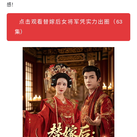
感！
点击观看替嫁后女将军凭实力出圈（63
集）