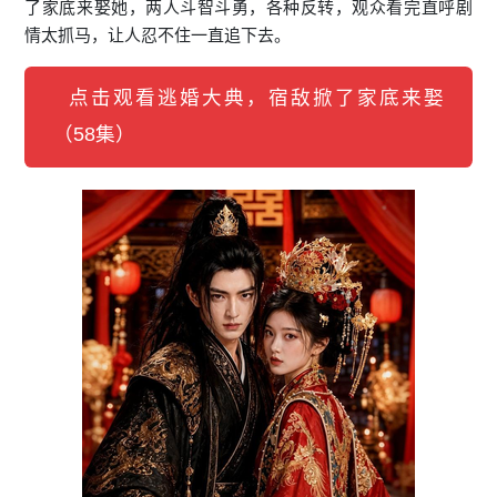
了家底来娶她，两人斗智斗勇，各种反转，观众看完直呼剧
情太抓马，让人忍不住一直追下去。
点击观看逃婚大典，宿敌掀了家底来娶
（58集）