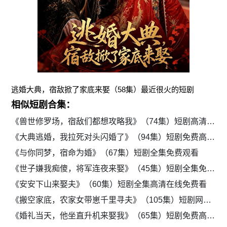
逃婚大典，宿敌掀了家底来娶（58集）最近很火的短剧
相似短剧合集：
《兽世修罗场，宿敌们都想攻略我》（74集）短剧高清免费全集观影
《大典逃婚，我拉死对头闪婚了》（94集）短剧免费高清追剧
《与你同梦，宿命为婚》（67集）短剧全集免费观看
《世子嫌我痴傻，将军连夜来娶》（45集）短剧全集免费在线享
《安安下山来娶夫》（60集）短剧全集高清在线免费看
《搬空家底，农家女带崽千里寻夫》（105集）短剧网页版免费全集观看
《婚礼当天，他坐直升机来娶我》（65集）短剧免费高清全集播放