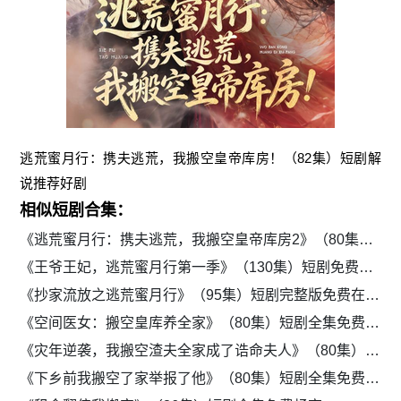
逃荒蜜月行：携夫逃荒，我搬空皇帝库房！（82集）短剧解
说推荐好剧
相似短剧合集：
《逃荒蜜月行：携夫逃荒，我搬空皇帝库房2》（80集）短剧免费畅享全集剧情
《王爷王妃，逃荒蜜月行第一季》（130集）短剧免费全集畅快看
《抄家流放之逃荒蜜月行》（95集）短剧完整版免费在线看
《空间医女：搬空皇库养全家》（80集）短剧全集免费高清追剧
《灾年逆袭，我搬空渣夫全家成了诰命夫人》（80集）短剧全集免费在线追
《下乡前我搬空了家举报了他》（80集）短剧全集免费在线观赏