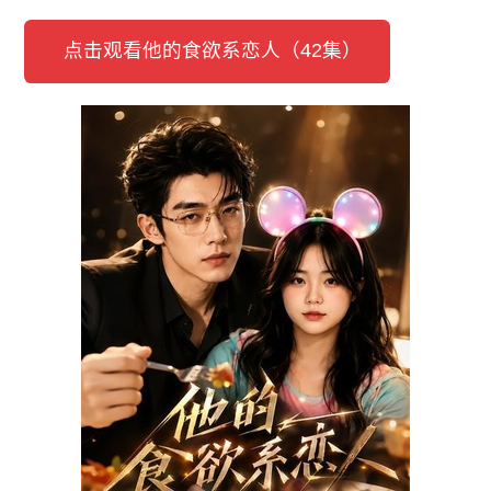
点击观看他的食欲系恋人（42集）