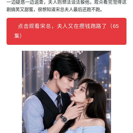
一边疑惑一边追查，夫人则想法设法躲他。观众看完觉得这
剧搞笑又甜蜜，很想知道宋总夫人最后还跑不跑。
点击观看宋总，夫人又在攒钱跑路了（65
集）