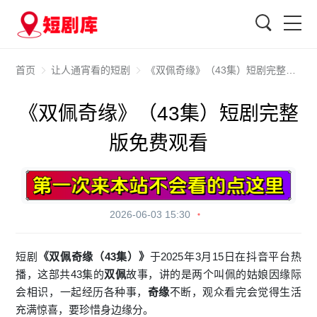
搜索
首页
让人通宵看的短剧
《双佩奇缘》（43集）短剧完整版免费观看
《双佩奇缘》（43集）短剧完整
版免费观看
2026-06-03 15:30
短剧
《双佩奇缘（43集）》
于2025年3月15日在抖音平台热
播，这部共43集的
双佩
故事，讲的是两个叫佩的姑娘因缘际
会相识，一起经历各种事，
奇缘
不断，观众看完会觉得生活
充满惊喜，要珍惜身边缘分。