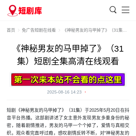
搜索
首页
免广告短剧在线看
《神秘男友的马甲掉了》（31集）短剧全集高清在线观看
《神秘男友的马甲掉了》（31
集）短剧全集高清在线观看
2025-08-16 14:23
短剧《神秘男友的马甲掉了》（31集）于2025年5月20日在抖
音平台热播。这部剧讲述了女主意外发现男友多重身份的秘
密，随着剧情推进，男友的马甲一个个掉了，爱情与真相交
织。观众看完直呼过瘾，感叹剧情反转不断，对“神秘男友的