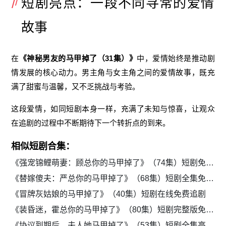
短剧亮点：一段不同寻常的爱情
故事
在
《神秘男友的马甲掉了（31集）》
中，爱情始终是推动剧
情发展的核心动力。男主角与女主角之间的爱情故事，既充
满了甜蜜与温馨，又不乏挑战与考验。
这段爱情，如同短剧本身一样，充满了未知与惊喜，让观众
在追剧的过程中不断期待下一个转折点的到来。
相似短剧合集：
《强宠锦鲤萌妻：顾总你的马甲掉了》（74集）短剧免费高清看全集资源
《替嫁傻夫：严总你的马甲掉了》（68集）短剧全集免费流畅看
《冒牌灰姑娘的马甲掉了》（40集）短剧在线免费追剧
《装昏迷，霍总你的马甲掉了》（80集）短剧完整版免费播放
《协议到期后，夫人她马甲掉了》（53集）短剧全集高清在线看