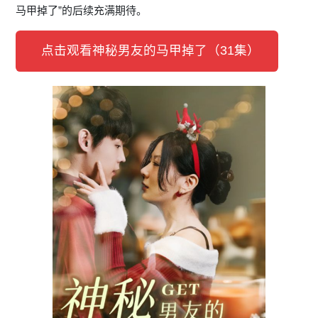
马甲掉了”的后续充满期待。
点击观看神秘男友的马甲掉了（31集）