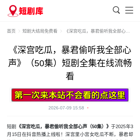
搜索
首页
短剧大结局免费看
《深宫吃瓜，暴君偷听我全部心声》（50集）短剧全集在线流畅看
《深宫吃瓜，暴君偷听我全部心
声》（50集）短剧全集在线流畅
看
2026-07-09 15:58
短剧
《深宫吃瓜，暴君偷听我全部心声（50集）》
于2025年3
月15日在抖音热播上线啦！深宫里小宫女吃瓜不断，暴君却