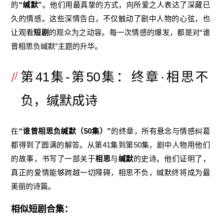
的
“缄默”
。他们用最真挚的方式，向所爱之人表达了深藏已
久的情感。这些深情告白，不仅触动了剧中人物的心弦，也
让观看
短剧
的观众为之动容。每一次情感的爆发，都是对“谁
曾相思负缄默”主题的升华。
第41集-第50集：终章·相思不
负，缄默成诗
在
“谁曾相思负缄默（50集）”
的终章，所有悬念与情感纠葛
都得到了圆满的解答。从第41集到第50集，剧中人物用他们
的故事，书写了一部关于
相思
与
缄默
的史诗。他们证明了，
真正的爱情能够跨越一切障碍，相思不负，缄默终将成为最
美丽的诗篇。
相似短剧合集：