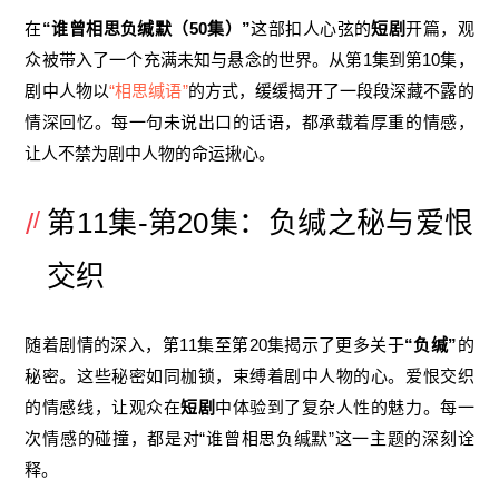
在
“谁曾相思负缄默（50集）”
这部扣人心弦的
短剧
开篇，观
众被带入了一个充满未知与悬念的世界。从第1集到第10集，
剧中人物以
“相思缄语”
的方式，缓缓揭开了一段段深藏不露的
情深回忆。每一句未说出口的话语，都承载着厚重的情感，
让人不禁为剧中人物的命运揪心。
第11集-第20集：负缄之秘与爱恨
交织
随着剧情的深入，第11集至第20集揭示了更多关于
“负缄”
的
秘密。这些秘密如同枷锁，束缚着剧中人物的心。爱恨交织
的情感线，让观众在
短剧
中体验到了复杂人性的魅力。每一
次情感的碰撞，都是对“谁曾相思负缄默”这一主题的深刻诠
释。